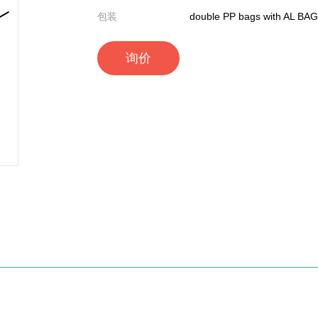
包装
double PP bags with AL BAG
询价