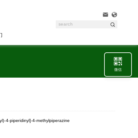



们

微信
l)-4-piperidinyl]-4-methylpiperazine